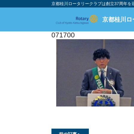
京都桂川ロータリークラブは創立37周年
京都桂川ロ
071700