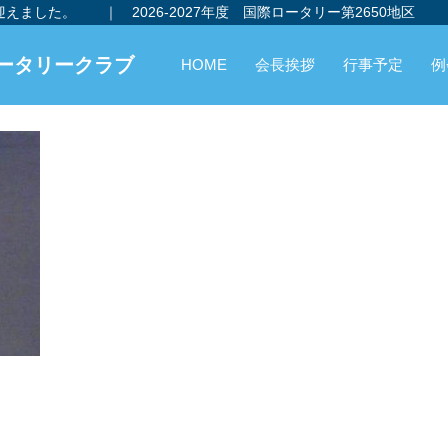
を迎えました。
｜
2026-2027年度 国際ロータリー第2650地区
ータリークラブ
HOME
会長挨拶
行事予定
例